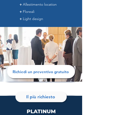
+
Allestimento location
+
Floreali
+
Light design
Richiedi un preventivo gratuito
Il più richiesto
PLATINUM