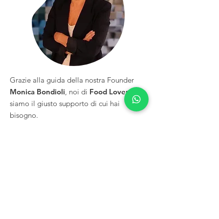
Grazie alla guida della nostra Founder
Monica Bondioli
, noi di
Food Lovers
siamo il giusto supporto di cui hai
bisogno.
Con più di
30 anni di esperienza
nel
settore del
catering, banqueting e
dell’event management
, ti garantiamo
una gestione integrata dei tuoi eventi
aziendali durante le
fiere
in Emilia-
Romagna, Milano, Firenze e Verona.